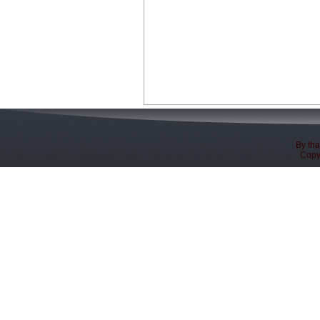
By th
Copyri