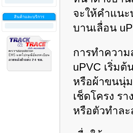
จะให้คำแนะน
สินค้าและบริการ
บานเลื่อน u
การทำความสะ
uPVC เริ่มต
หรือผ้าขนนุ่
เช็ดโครง ราง
หรือตัวทำละล