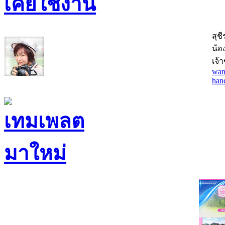
สุช
น้อง
เจ้
wan
han