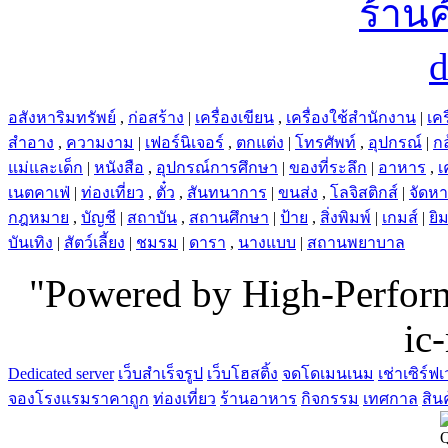
อสังหาริมทรัพย์
,
ก่อสร้าง
|
เครื่องเขียน
,
เครื่องใช้สำนักงาน
|
เคร
สำอาง
,
ความงาม
|
เฟอร์นิเจอร์
,
ตกแต่ง
|
โทรศัพท์
,
อุปกรณ์
|
ก
แม่และเด็ก
|
หนังสือ
,
อุปกรณ์การศึกษา
|
ของที่ระลึก
|
อาหาร
,
เ
เนตคาเฟ่
|
ท่องเที่ยว
,
ตั๋ว
,
สันทนาการ
|
ขนส่ง
,
โลจิสติกส์
|
จัดห
กฎหมาย
,
บัญชี
|
สถาบัน
,
สถานศึกษา
|
ป้าย
,
สิ่งพิมพ์
|
เกมส์
|
ยิ
บันเทิง
|
สัตว์เลี้ยง
|
ชมรม
|
ดารา
,
นางแบบ
|
สถานพยาบาล
"Powered by High-Perfo
ic
Dedicated server
เว็บสำเร็จรูป
เว็บโฮสติ้ง
จดโดเมนเนม
เช่าเซิร์ฟเ
จองโรงแรมราคาถูก
ท่องเที่ยว
ร้านอาหาร
กิจกรรม
เทศกาล
สิน