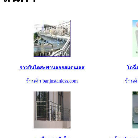
ราวบันไดสะพานลอยสแตนเลส
โถฉี
ร้านค้า banjustanless.com
ร้านค้