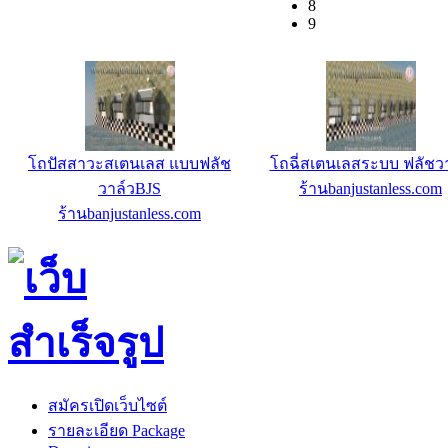
8
9
โถปัสสาวะสเตนเลส แบบฟลัช
โถฉี่สเตนเลสระบบ ฟลัชว
วาล์วBJS
ร้านbanjustanless.com
ร้านbanjustanless.com
สมัครเปิดเว็บไซต์
รายละเอียด Package